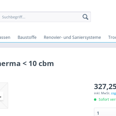
assen
Baustoffe
Renovier- und Saniersysteme
Tro
herma < 10 cbm
327,25
inkl. MwSt.
zzg
Sofort ver