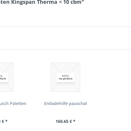
sten Kingspan Therma < 10 cbm"
usch Paletten
Entladehilfe pauschal
 € *
160,65 € *