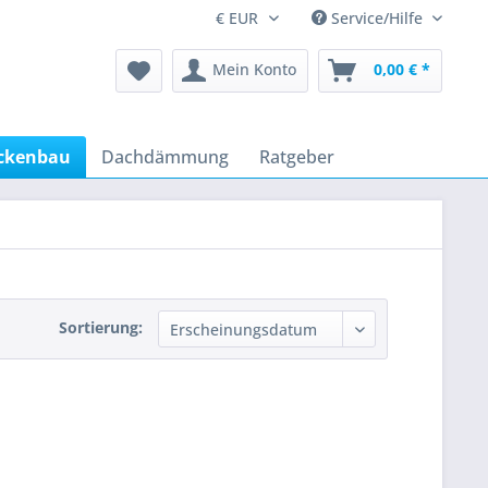
Service/Hilfe
Mein Konto
0,00 € *
ckenbau
Dachdämmung
Ratgeber
Sortierung: