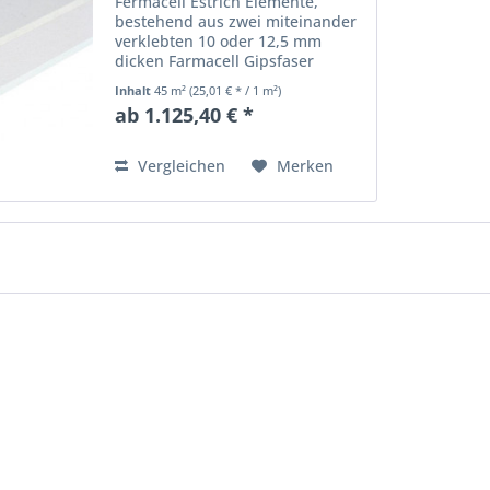
Fermacell Estrich Elemente,
bestehend aus zwei miteinander
verklebten 10 oder 12,5 mm
dicken Farmacell Gipsfaser
Platten. Die beiden Platten sind
Inhalt
45 m²
(25,01 € * / 1 m²)
gegeneinander versetzt
ab 1.125,40 € *
angeordnet, so dass ein 50 mm
breiter Stufenfalz entsteht. Die...
Vergleichen
Merken