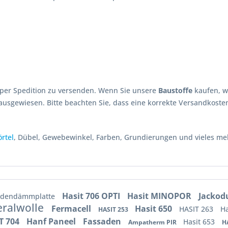
per Spedition zu versenden. Wenn Sie unsere
Baustoffe
kaufen, w
ausgewiesen. Bitte beachten Sie, dass eine korrekte Versandkoste
rtel
, Dübel, Gewebewinkel, Farben, Grundierungen und vieles m
Hasit 706 OPTI
Hasit MINOPOR
Jackod
odendämmplatte
eralwolle
Fermacell
Hasit 650
HASIT 263
Ha
HASIT 253
T 704
Hanf Paneel
Fassaden
Hasit 653
Ampatherm PIR
H