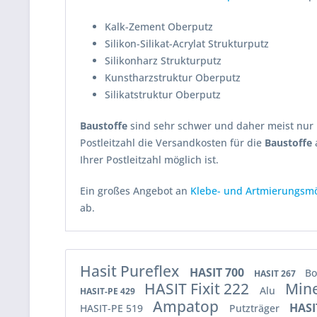
Kalk-Zement Oberputz
Silikon-Silikat-Acrylat Strukturputz
Silikonharz Strukturputz
Kunstharzstruktur Oberputz
Silikatstruktur Oberputz
Baustoffe
sind sehr schwer und daher meist nur 
Postleitzahl die Versandkosten für die
Baustoffe
Ihrer Postleitzahl möglich ist.
Ein großes Angebot an
Klebe- und Artmierungsmö
ab.
Hasit Pureflex
HASIT 700
B
HASIT 267
HASIT Fixit 222
Min
Alu
HASIT-PE 429
Ampatop
HASI
HASIT-PE 519
Putzträger