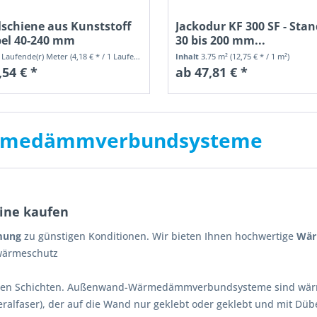
lschiene aus Kunststoff
Jackodur KF 300 SF - Stan
bel 40-240 mm
30 bis 200 mm...
 Laufende(r) Meter
(4,18 € * / 1 Laufende(r) Meter)
Inhalt
3.75 m²
(12,75 € * / 1 m²)
,54 € *
ab 47,81 € *
äremedämmverbundsysteme
ine kaufen
ung
zu günstigen Konditionen. Wir bieten Ihnen hochwertige
Wä
lwärmeschutz
eren Schichten. Außenwand-Wärmedämmverbundsysteme sind wä
ralfaser), der auf die Wand nur geklebt oder geklebt und mit Dü