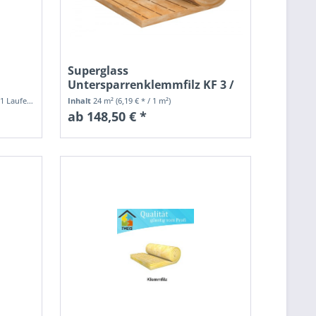
Superglass
Untersparrenklemmfilz KF 3 /
V - WLS...
ende(r) Meter)
Inhalt
24 m²
(6,19 € * / 1 m²)
ab 148,50 € *