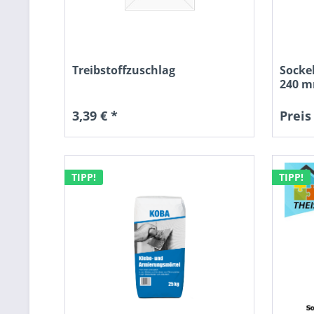
Treibstoffzuschlag
Socke
240 m
3,39 € *
Preis
TIPP!
TIPP!