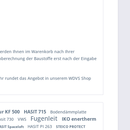
erden Ihnen im Warenkorb nach Ihrer
nberechnung der Baustoffe erst nach der Eingabe
ehr rundet das Angebot in unserem WDVS Shop
ur KF 500
HASIT 715
Bodendämmplatte
Fugenleit
IKO enertherm
sit 730
VWS
HASIT PI 263
ASIT Spaceloft
STEICO PROTECT