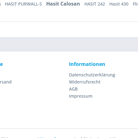
Hasit Calosan
HASIT PURWALL-S
HASIT 242
Hasit 430
Fl
S
ce
Informationen
Datenschutzerklärung
ersand
Widerrufsrecht
AGB
Impressum