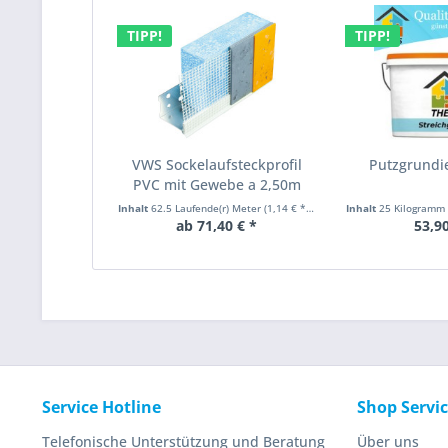
TIPP!
TIPP!
VWS Sockelaufsteckprofil
Putzgrundi
PVC mit Gewebe a 2,50m
Inhalt
62.5 Laufende(r) Meter
(1,14 € * / 1 Laufende(r) Meter)
Inhalt
25 Kilogramm
ab 71,40 € *
53,90
Service Hotline
Shop Servi
Telefonische Unterstützung und Beratung
Über uns