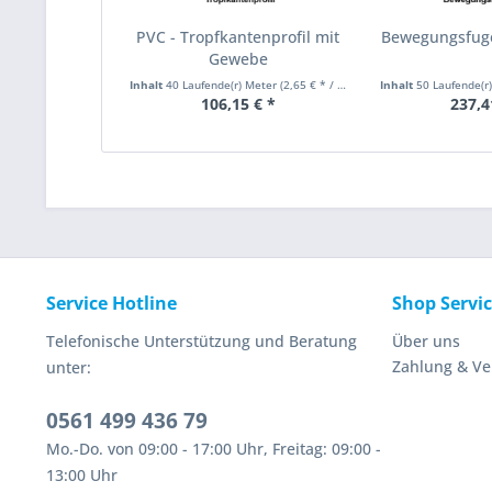
PVC - Tropfkantenprofil mit
Bewegungsfug
Gewebe
Inhalt
40 Laufende(r) Meter
(2,65 € * / 1 Laufende(r) Meter)
Inhalt
50 Laufende(r
106,15 € *
237,4
Service Hotline
Shop Servi
Telefonische Unterstützung und Beratung
Über uns
Zahlung & V
unter:
0561 499 436 79
Mo.-Do. von 09:00 - 17:00 Uhr, Freitag: 09:00 -
13:00 Uhr