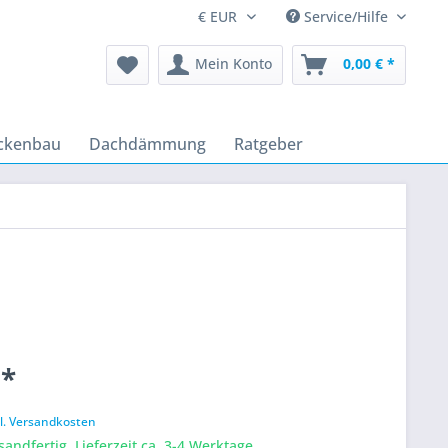
Service/Hilfe
Mein Konto
0,00 € *
ckenbau
Dachdämmung
Ratgeber
 *
k
l. Versandkosten
sandfertig, Lieferzeit ca. 3-4 Werktage