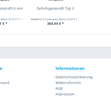
enprofil 6 mm
Dehnfugenprofil Typ V
) Meter
(4,75 € * / 1 Laufende(r) Meter)
Inhalt
62.5 Laufende(r) Meter
(5,83 € * / 1 Laufende(r) Meter)
1 € *
364,44 € *
ce
Informationen
Datenschutzerklärung
ersand
Widerrufsrecht
AGB
Impressum