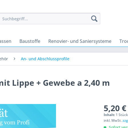
assen
Baustoffe
Renovier- und Saniersysteme
Tro
ehör
An- und Abschlussprofile
 mit Lippe + Gewebe a 2,40 m
5,20 €
Inhalt:
1 Stüc
inkl. MwSt.
zzg
Sofort ver