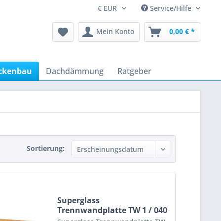
Service/Hilfe
Mein Konto
0,00 € *
ckenbau
Dachdämmung
Ratgeber
Sortierung:
Superglass
Trennwandplatte TW 1 / 040
- 40 bis...