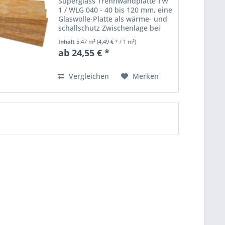
Superglass Trennwandplatte TW
1 / WLG 040 - 40 bis 120 mm, eine
Glaswolle-Platte als wärme- und
schallschutz Zwischenlage bei
Trennwänden und abgehängten
Inhalt
5.47 m²
(4,49 € * / 1 m²)
Decken. Wärmeleitfähigkeit (WLG
ab 24,55 € *
040), Anwendungsgebiet nach
DIN 4108-10: WTR, DI,...
Vergleichen
Merken