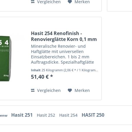
Vergleichen
Merken
Hasit 254 Renofinish -
Renovierglätte Korn 0,1 mm
Mineralische Renovier- und
Haftglätte mit universellen
Einsatzbereichen. 1 bis 2 mm
Auftragsdicke. Spezialhaftglätte
auf mineralischen Untergründen
Inhalt
25 Kilogramm
(2,06 € * / 1 Kilogramm)
wie Kalk-Zement-, Gips-Kalk-
51,40 € *
Putze, tragfähige Altputze oder
Betonflächen sowie...
Vergleichen
Merken
Hasit 251
HASIT 250
Hasit 252
Hasit 254
llenw