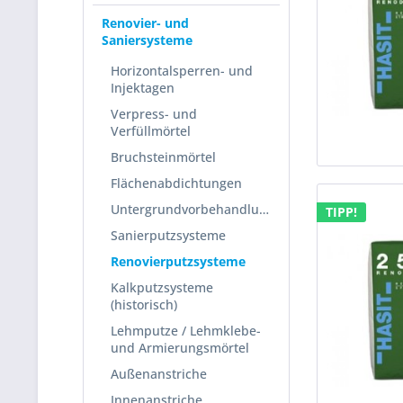
Renovier- und
Saniersysteme
Horizontalsperren- und
Injektagen
Verpress- und
Verfüllmörtel
Bruchsteinmörtel
Flächenabdichtungen
Untergrundvorbehandlung
TIPP!
Sanierputzsysteme
Renovierputzsysteme
Kalkputzsysteme
(historisch)
Lehmputze / Lehmklebe-
und Armierungsmörtel
Außenanstriche
Innenanstriche