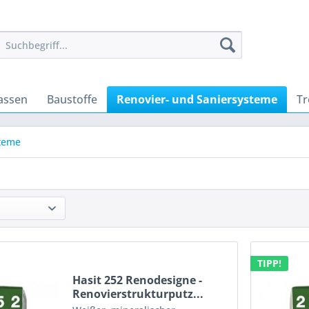
assen
Baustoffe
Renovier- und Saniersysteme
T
teme
TIPP!
Hasit 252 Renodesigne -
Renovierstrukturputz...