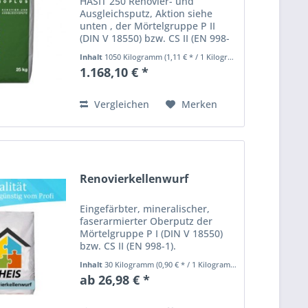
HASIT 250 Renovier- und
Ausgleichsputz, Aktion siehe
unten , der Mörtelgruppe P II
(DIN V 18550) bzw. CS II (EN 998-
1). Zum Überarbeiten und
Inhalt
1050 Kilogramm
(1,11 € * / 1 Kilogramm)
Ausgleichen tragfähiger
1.168,10 € *
Putzflächen (3–30 mm).
Eigenschaften : hervorragende
Verarbeitung,...
Vergleichen
Merken
Renovierkellenwurf
Eingefärbter, mineralischer,
faserarmierter Oberputz der
Mörtelgruppe P I (DIN V 18550)
bzw. CS II (EN 998-1).
Haftungsvergüteter
Inhalt
30 Kilogramm
(0,90 € * / 1 Kilogramm)
Renovierspritzbewurf. Als
ab 26,98 € *
Oberputz für
Renoviersystemprodukt:
Renovierputz. Eigenschaften :