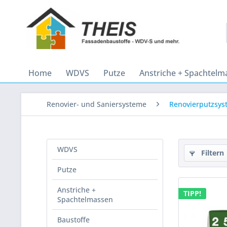
Home
WDVS
Putze
Anstriche + Spachtelm
Renovier- und Saniersysteme
Renovierputzsys
WDVS
Filtern
Putze
Anstriche +
TIPP!
Spachtelmassen
Baustoffe