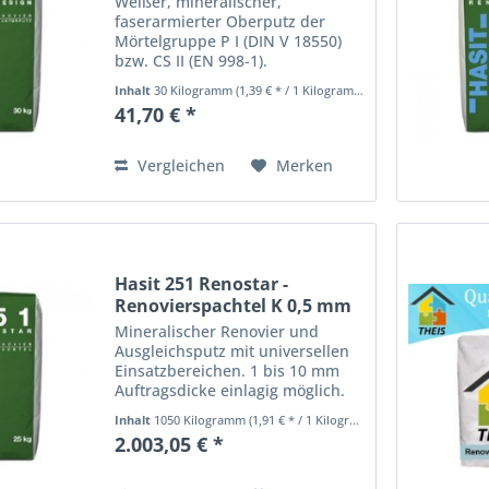
Weißer, mineralischer,
faserarmierter Oberputz der
Mörtelgruppe P I (DIN V 18550)
bzw. CS II (EN 998-1).
Verschiedene Strukturen z.B.
Inhalt
30 Kilogramm
(1,39 € * / 1 Kilogramm)
Waschelputz möglich. Als
41,70 € *
Oberputz für
Renoviersystemprodukt,
Renovierputz. Eigenschaften :...
Vergleichen
Merken
Hasit 251 Renostar -
Renovierspachtel K 0,5 mm
Mineralischer Renovier und
Ausgleichsputz mit universellen
Einsatzbereichen. 1 bis 10 mm
Auftragsdicke einlagig möglich.
Zum Überarbeiten alter, jedoch
Inhalt
1050 Kilogramm
(1,91 € * / 1 Kilogramm)
tragfähiger Putzflächen auch in
2.003,05 € *
der Denkmalspflege.
Armierungsspachtel bei...