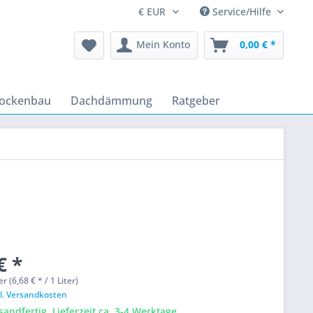
Service/Hilfe
Mein Konto
0,00 € *
rockenbau
Dachdämmung
Ratgeber
€ *
er (6,68 € * / 1 Liter)
l. Versandkosten
sandfertig, Lieferzeit ca. 3-4 Werktage