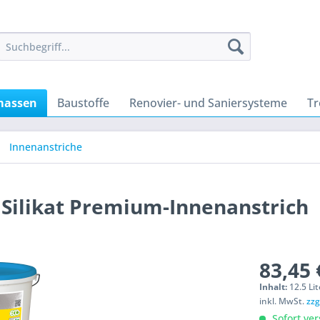
lmassen
Baustoffe
Renovier- und Saniersysteme
T
Innenanstriche
 Silikat Premium-Innenanstrich
83,45 
Inhalt:
12.5 Lit
inkl. MwSt.
zzg
Sofort ver