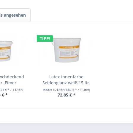
ls angesehen
TIPP!
hochdeckend
Latex Innenfarbe
tr. Eimer
Seidenglanz weiß 15 ltr.
Eimer
,24 € * / 1 Liter)
Inhalt
15 Liter
(4,86 € * / 1 Liter)
 € *
72,85 € *