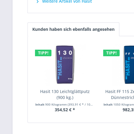
Weitere Artikel von Hasit
Kunden haben sich ebenfalls angesehen
TIPP!
TIPP!
Hasit 130 Leichtglättputz
Hasit FF 115 Z
(900 kg.)
Dünnestrich
Inhalt
900 Kilogramm
(393,91 € * / 1000 Kilogramm)
Inhalt
1050 Kilogr
354,52 € *
982,3