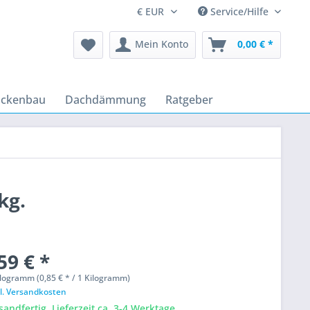
Service/Hilfe
Mein Konto
0,00 € *
ockenbau
Dachdämmung
Ratgeber
kg.
59 € *
logramm (0,85 € * / 1 Kilogramm)
l. Versandkosten
sandfertig, Lieferzeit ca. 3-4 Werktage