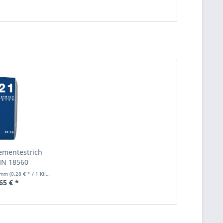
Zementestrich
IN 18560
ramm
(0,28 € * / 1 Kilogramm)
65 € *