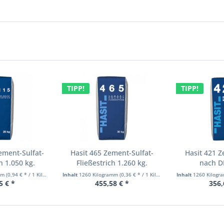
TIPP!
TIPP!
ement-Sulfat-
Hasit 465 Zement-Sulfat-
Hasit 421 
 1.050 kg.
Fließestrich 1.260 kg.
nach D
amm
(0,94 € * / 1 Kilogramm)
Inhalt
1260 Kilogramm
(0,36 € * / 1 Kilogramm)
Inhalt
1260 Kilog
5 € *
455,58 € *
356,