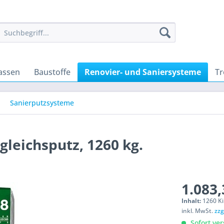
assen
Baustoffe
Renovier- und Saniersysteme
T
Sanierputzsysteme
gleichsputz, 1260 kg.
1.083,
Inhalt:
1260 Ki
inkl. MwSt.
zzg
Sofort ver