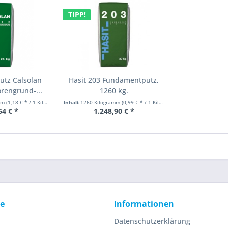
TIPP!
utz Calsolan
Hasit 203 Fundamentputz,
rengrund-...
1260 kg.
amm
(1,18 € * / 1 Kilogramm)
Inhalt
1260 Kilogramm
(0,99 € * / 1 Kilogramm)
64 € *
1.248,90 € *
ce
Informationen
Datenschutzerklärung