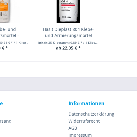
ebe- und
Hasit Dieplast 804 Klebe-
smörtel -
und Armierungsmörtel
iert...
(0,61 € * / 1 Kilogramm)
Inhalt
25 Kilogramm
(0,89 € * / 1 Kilogramm)
 € *
ab 22,35 € *
ce
Informationen
Datenschutzerklärung
ersand
Widerrufsrecht
AGB
Impressum