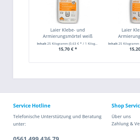
Laier Klebe- und
Laier Kl
Armierungsmörtel weiß
Armierung
faserarm
Inhalt
25 Kilogramm
(0,63 € * / 1 Kilogramm)
Inhalt
25 Kilogramm
15,70 € *
15,20
Service Hotline
Shop Servi
Telefonische Unterstützung und Beratung
Über uns
Zahlung & V
unter:
0561 499 436 79