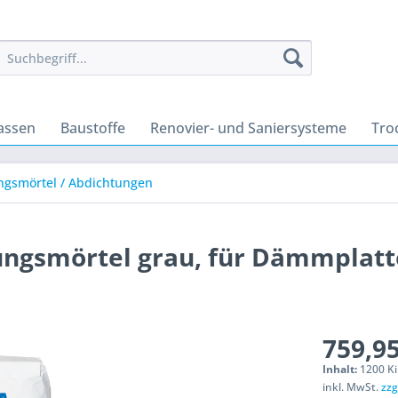
assen
Baustoffe
Renovier- und Saniersysteme
Tro
ngsmörtel / Abdichtungen
ngsmörtel grau, für Dämmplat
759,95
Inhalt:
1200 Ki
inkl. MwSt.
zzg