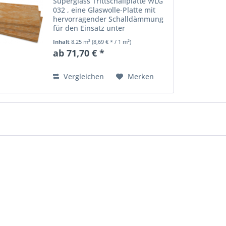
Superglass Trittschallplatte WLG
032 , eine Glaswolle-Platte mit
hervorragender Schalldämmung
für den Einsatz unter
schwimmenden Mörtel- und
Inhalt
8.25 m²
(8,69 € * / 1 m²)
Fließestrich (DIN 18 560-2.
ab 71,70 € *
Wärmeleitstufe (WLS 032, nicht
brennbar nach DIN 4102 und EN
13 501,...
Vergleichen
Merken