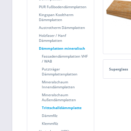
PUR Fußbodendämmplatten
Kingspan Kooltherm
Dämmplatten
Austrotherm Dämmplatten
Holzfaser / Hanf
Dämmplatten
Dämmplatten mineralisch
Fassadendämmplatten VHF
/ WAB
Putzträger
Superglass
Dämmplattenplatten
Mineralschaum
Innendämmplatten
Mineralschaum
Außendämmplatten
Trittschalldämmplatte
Dämmfilz
Klemmfilz