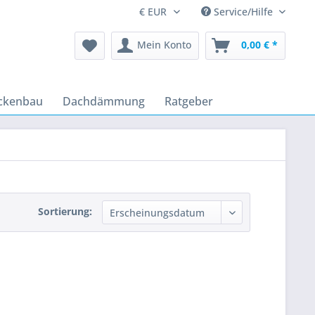
Service/Hilfe
Mein Konto
0,00 € *
ckenbau
Dachdämmung
Ratgeber
Sortierung: