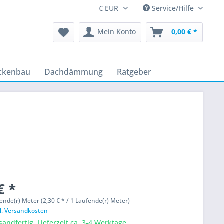
Service/Hilfe
Mein Konto
0,00 € *
ckenbau
Dachdämmung
Ratgeber
€ *
ende(r) Meter (2,30 € * / 1 Laufende(r) Meter)
l. Versandkosten
sandfertig, Lieferzeit ca. 3-4 Werktage