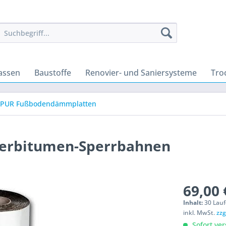
assen
Baustoffe
Renovier- und Saniersysteme
Tro
PUR Fußbodendämmplatten
merbitumen-Sperrbahnen
69,00 
Inhalt:
30 Lauf
inkl. MwSt.
zzg
Sofort ver