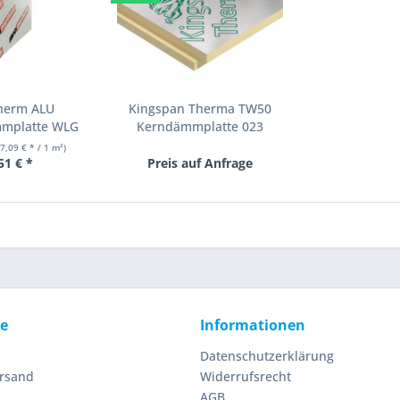
therm ALU
Kingspan Therma TW50
mplatte WLG
Kerndämmplatte 023
/...
27,09 € * / 1 m²)
51 € *
Preis auf Anfrage
ce
Informationen
Datenschutzerklärung
ersand
Widerrufsrecht
AGB