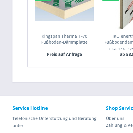
Kingspan Therma TF70
IKO ener
Fußboden-Dämmplatte
Fußbodendäm
WLS...
023 
Inhalt
2.16 m²
(
Preis auf Anfrage
ab 58,
Service Hotline
Shop Servi
Telefonische Unterstützung und Beratung
Über uns
Zahlung & V
unter: