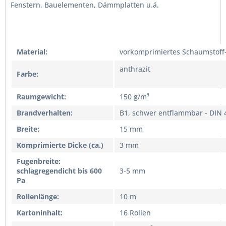
Fenstern, Bauelementen, Dämmplatten u.ä.
Material:
vorkomprimiertes Schaumstoff
anthrazit
Farbe:
Raumgewicht:
150 g/m³
Brandverhalten:
B1, schwer entflammbar - DIN 4
Breite:
15 mm
Komprimierte Dicke (ca.)
3 mm
Fugenbreite:
schlagregendicht bis 600
3-5 mm
Pa
Rollenlänge:
10 m
Kartoninhalt:
16 Rollen