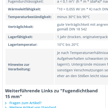
n
Fugendurchlässigkeit:
a < 0,1 m³/ (h * m * (daPa)
nac
ʎ
Wärmeleitfähigkeit:
10 = 0,055 W/ (m * K) nach DI
Temperaturbeständigkeit:
minus 30°C bis 90°C
gute Verträglichkeit mit angr
Verträglichkeit:
gemäß DIN 18 542
Lagerfähigkeit
:
1 Jahr (trocken, originalverpack
Lagertemperatur:
10°C bis 20°C
Je nach Temperaturverhältniss
Aufgehverhalten schwanken (ni
lagern!). Untergründe müssen f
Hinweise zur
Verarbeitung:
sonstigen Verschmutzungen sei
eher an den Stößen leicht stau
Weiterführende Links zu "Fugendichtband
15 mm"
Fragen zum Artikel?
Weitere Artikel von Standard