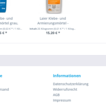
ebe- und
Laier Klebe- und
örtel grau,
Armierungsmörtel -
...
faserarmiert...
amm
(0,63 € * / 1 Kilogramm)
Inhalt
25 Kilogramm
(0,61 € * / 1 Kilogramm)
5 € *
15,20 € *
ce
Informationen
Datenschutzerklärung
ersand
Widerrufsrecht
AGB
Impressum