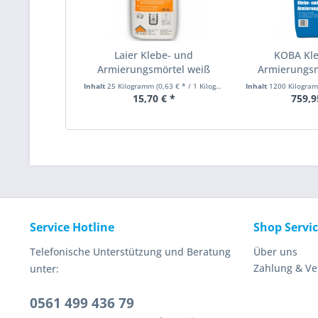
Laier Klebe- und
KOBA Kl
Armierungsmörtel weiß
Armierungsm
für
Inhalt
25 Kilogramm
(0,63 € * / 1 Kilogramm)
Inhalt
1200 Kilogr
15,70 € *
759,9
Service Hotline
Shop Servi
Telefonische Unterstützung und Beratung
Über uns
Zahlung & V
unter:
0561 499 436 79