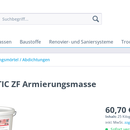
assen
Baustoffe
Renovier- und Saniersysteme
Tro
ngsmörtel / Abdichtungen
TIC ZF Armierungsmasse
60,70 
Inhalt:
25 Kilo
inkl. MwSt.
zzg
Sofort ver