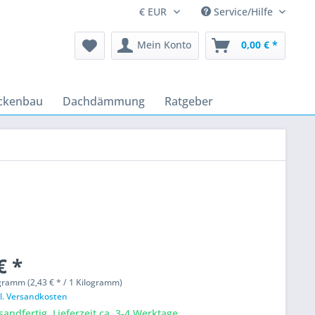
Service/Hilfe
Mein Konto
0,00 € *
ckenbau
Dachdämmung
Ratgeber
€ *
gramm (2,43 € * / 1 Kilogramm)
l. Versandkosten
sandfertig, Lieferzeit ca. 3-4 Werktage