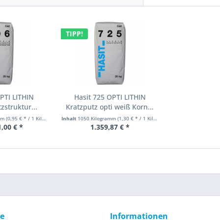
TIPP!
PTI LITHIN
Hasit 725 OPTI LITHIN
zstruktur...
Kratzputz opti weiß Korn...
amm
(0,95 € * / 1 Kilogramm)
Inhalt
1050 Kilogramm
(1,30 € * / 1 Kilogramm)
,00 € *
1.359,87 € *
ce
Informationen