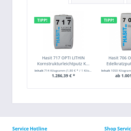
TIPP!
TIPP!
Hasit 717 OPTI LITHIN
Hasit 706 O
Kornstrukturleichtputz K...
Edelkratzput
Inhalt
714 Kilogramm
(1,80 € * / 1 Kilogramm)
Inhalt
1050 Kilogr
1.286,39 € *
ab 1.001
Service Hotline
Shop Servi