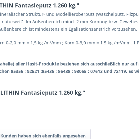
THIN Fantasieputz 1.260 kg."
ineralischer Struktur- und Modellieroberputz (Waschelputz, Filzputz
ung, naturweiß. Im Außenbereich mind. 2 mm Körnung bzw. Gewebes
ßenbereich ist mindestens ein Egalisationsanstrich vorzusehen.
n 0-2,0 mm = 1,5 kg./m²/mm ; Korn 0-3,0 mm = 1,5 kg./m²/mm. 1 P
abelle) aller Hasit-Produkte beziehen sich ausschließlich nur a
hen 85356 ; 92521 ;85435 ; 86438 ; 93055 ; 07613 und 72119. Es 
LITHIN Fantasieputz 1.260 kg."
Kunden haben sich ebenfalls angesehen