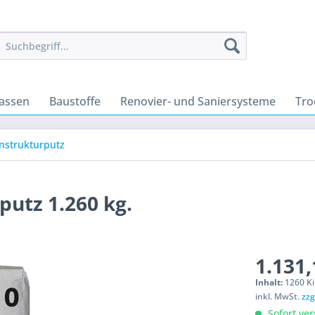
massen
Baustoffe
Renovier- und Saniersysteme
Tro
nstrukturputz
putz 1.260 kg.
1.131,
Inhalt:
1260 Ki
inkl. MwSt.
zzg
Sofort ver