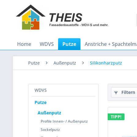
Home
WDVS
Putze
Anstriche + Spachtel
Putze
Außenputz
Silikonharzputz
WDVS
Filtern
Putze
Außenputz
TIPP!
Profile Innen- / Außenputz
Sockelputz