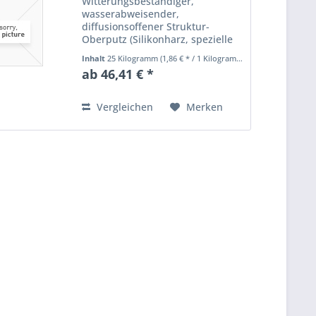
Witterungsbeständiger,
wasserabweisender,
diffusionsoffener Struktur-
Oberputz (Silikonharz, spezielle
Additive) mit Abperl-und
Inhalt
25 Kilogramm
(1,86 € * / 1 Kilogramm)
Selbstreinigungseffekt für außen
ab 46,41 € *
auf WDVS, Gewebespachtelungen
und Unterputze. Weiß und farbig.
Das Produkt...
Vergleichen
Merken