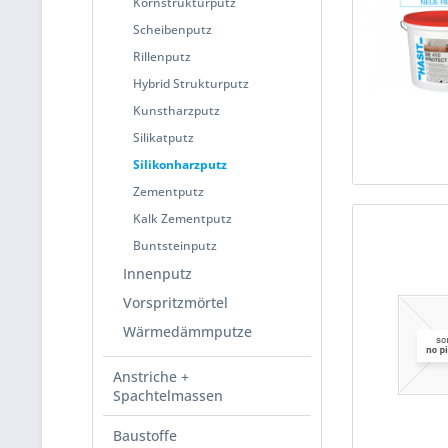
Kornstrukturputz
Scheibenputz
Rillenputz
Hybrid Strukturputz
Kunstharzputz
Silikatputz
Silikonharzputz
Zementputz
Kalk Zementputz
Buntsteinputz
Innenputz
Vorspritzmörtel
Wärmedämmputze
Anstriche +
Spachtelmassen
Baustoffe