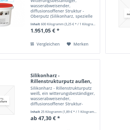
Witterungsbeständiger,
wasserabweisender,
diffusionsoffener Struktur -
Oberputz (Silikonharz, spezielle
Additive) mit Abperl- und
Inhalt
600 Kilogramm
(3,25 € * / 1 Kilogramm)
Selbstreinigungseffekt für außen
1.951,05 € *
auf WDVS, Gewebespachtelungen
und Unterputze. Bei
Hellbezugswert (HBW)...
Vergleichen
Merken
Silikonharz -
Rillenstrukturputz außen,
weiß
Silikonharz - Rillenstrukturputz
weiß, ein witterungsbeständiger,
wasserabweisender,
diffusionsoffener Struktur-
Oberputz (Silikonharz, spezielle
Inhalt
25 Kilogramm
(1,89 € * / 1 Kilogramm)
Additive) mit Abperl-und
ab 47,30 € *
Selbstreinigungseffekt für außen
auf WDVS, Gewebespachtelungen
und...