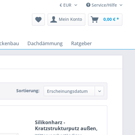
Service/Hilfe
Mein Konto
0,00 € *
ckenbau
Dachdämmung
Ratgeber
Sortierung:
Silikonharz -
Kratzstrukturputz außen,
weiß