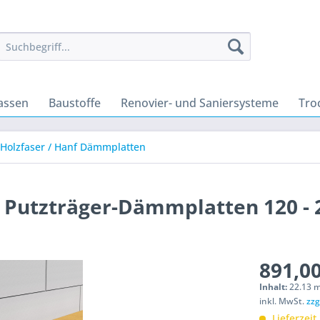
assen
Baustoffe
Renovier- und Saniersysteme
Tro
Holzfaser / Hanf Dämmplatten
0 Putzträger-Dämmplatten 120 -
891,00
Inhalt:
22.13 m
inkl. MwSt.
zzg
Lieferzeit