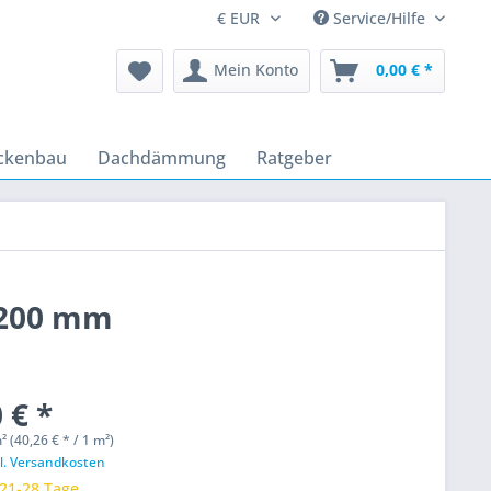
Service/Hilfe
Mein Konto
0,00 € *
ckenbau
Dachdämmung
Ratgeber
 200 mm
 € *
² (40,26 € * / 1 m²)
l. Versandkosten
 21-28 Tage