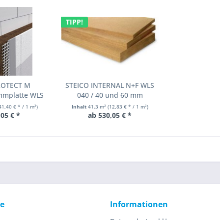
TIPP!
ROTECT M
STEICO INTERNAL N+F WLS
mmplatte WLS
040 / 40 und 60 mm
...
41,40 € * / 1 m²)
Inhalt
41.3 m²
(12,83 € * / 1 m²)
05 € *
ab 530,05 € *
ce
Informationen