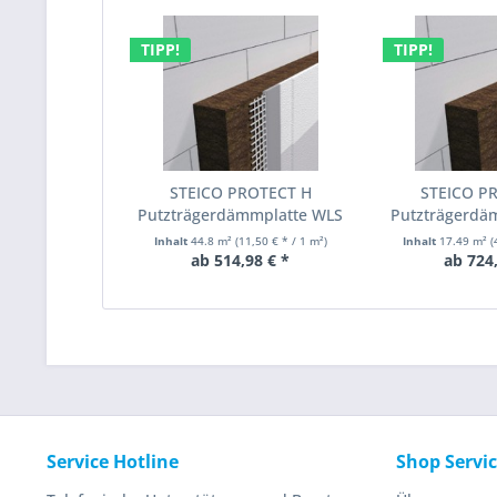
TIPP!
TIPP!
STEICO PROTECT H
STEICO P
Putzträgerdämmplatte WLS
Putzträgerdä
048...
046
Inhalt
44.8 m²
(11,50 € * / 1 m²)
Inhalt
17.49 m²
(
ab 514,98 € *
ab 724,
Service Hotline
Shop Servi