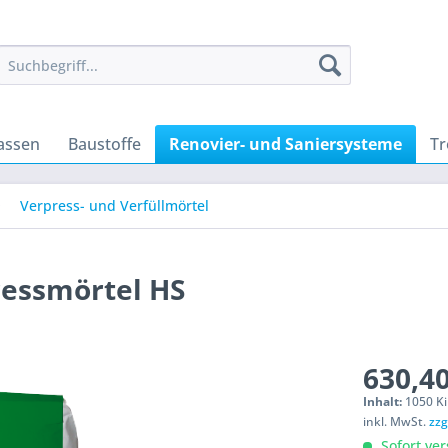
assen
Baustoffe
Renovier- und Saniersysteme
T
Verpress- und Verfüllmörtel
ressmörtel HS
630,40
Inhalt:
1050 Ki
inkl. MwSt.
zzg
Sofort ver