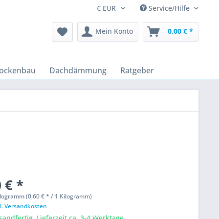
Service/Hilfe
Mein Konto
0,00 € *
rockenbau
Dachdämmung
Ratgeber
 € *
logramm (0,60 € * / 1 Kilogramm)
l. Versandkosten
sandfertig, Lieferzeit ca. 3-4 Werktage