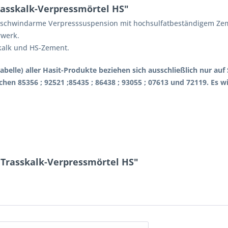
rasskalk-Verpressmörtel HS"
. schwindarme Verpresssuspension mit hochsulfatbeständigem Zem
rwerk.
kalk und HS-Zement.
abelle) aller Hasit-Produkte beziehen sich ausschließlich nur a
hen 85356 ; 92521 ;85435 ; 86438 ; 93055 ; 07613 und 72119. Es 
 Trasskalk-Verpressmörtel HS"