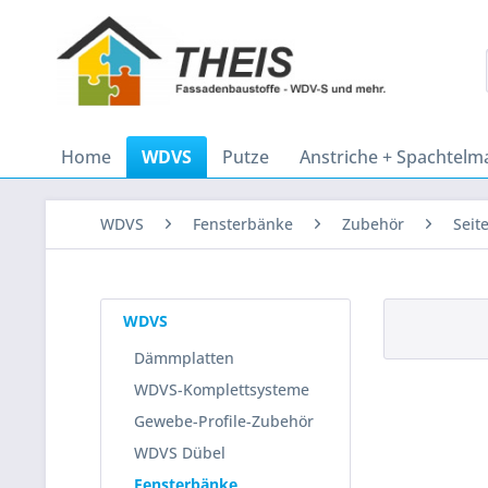
Home
WDVS
Putze
Anstriche + Spachtelm
WDVS
Fensterbänke
Zubehör
Seit
WDVS
Dämmplatten
WDVS-Komplettsysteme
Gewebe-Profile-Zubehör
WDVS Dübel
Fensterbänke