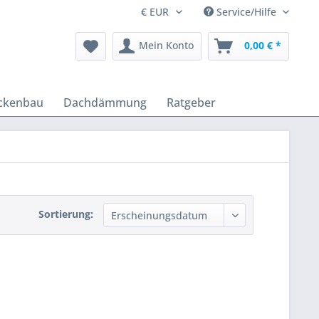
Service/Hilfe
Mein Konto
0,00 € *
ckenbau
Dachdämmung
Ratgeber
Sortierung: