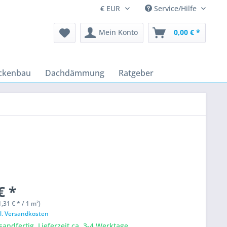
Service/Hilfe
Mein Konto
0,00 € *
ckenbau
Dachdämmung
Ratgeber
€ *
,31 € * / 1 m²)
l. Versandkosten
sandfertig, Lieferzeit ca. 3-4 Werktage