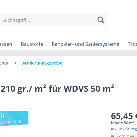
assen
Baustoffe
Renovier- und Saniersysteme
Tro
ehör
Armierungsgewebe
10 gr./ m² für WDVS 50 m²
65,45 
Inhalt:
50 m² (1
inkl. MwSt.
zzg
Sofort ver