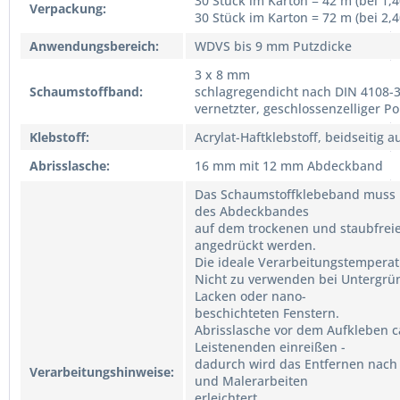
30 Stück im Karton = 42 m (bei 1,
Verpackung:
30 Stück im Karton = 72 m (bei 2,
Anwendungsbereich:
WDVS bis 9 mm Putzdicke
3 x 8 mm
Schaumstoffband:
schlagregendicht nach DIN 4108-
vernetzter, geschlossenzelliger P
Klebstoff:
Acrylat-Haftklebstoff, beidseitig 
Abrisslasche:
16 mm mit 12 mm Abdeckband
Das Schaumstoffklebeband muss 
des Abdeckbandes
auf dem trockenen und staubfrei
angedrückt werden.
Die ideale Verarbeitungstemperatur
Nicht zu verwenden bei Untergrün
Lacken oder nano-
beschichteten Fenstern.
Abrisslasche vor dem Aufkleben c
Leistenenden einreißen -
dadurch wird das Entfernen nach 
Verarbeitungshinweise:
und Malerarbeiten
erleichtert.