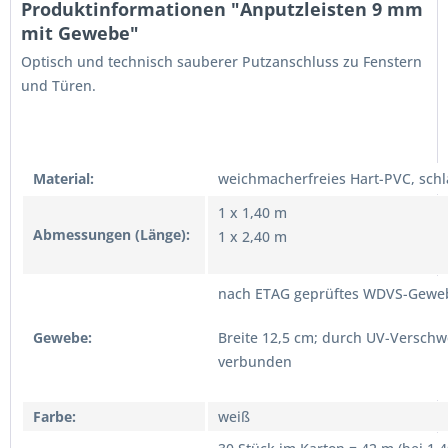
Produktinformationen "Anputzleisten 9 mm
mit Gewebe"
Optisch und technisch sauberer Putzanschluss zu Fenstern
und Türen.
Material:
weichmacherfreies Hart-PVC, sch
1 x 1,40 m
Abmessungen (Länge):
1 x 2,40 m
nach ETAG geprüftes WDVS-Geweb
Gewebe:
Breite 12,5 cm; durch UV-Verschw
verbunden
Farbe:
weiß